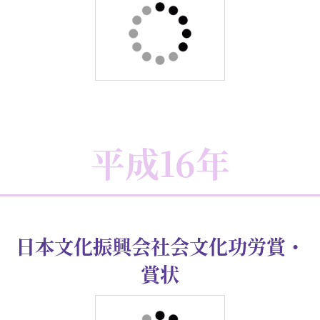
方位学資料の提供
平成20年
「易聖」授与・認証状