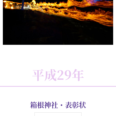
大神神社・感謝状
知る人ぞ知る、奈良大神のご神火祭り