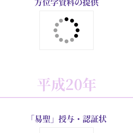
平成21年
伊勢神宮・感謝状
「寒川神社」方徳資料館へ