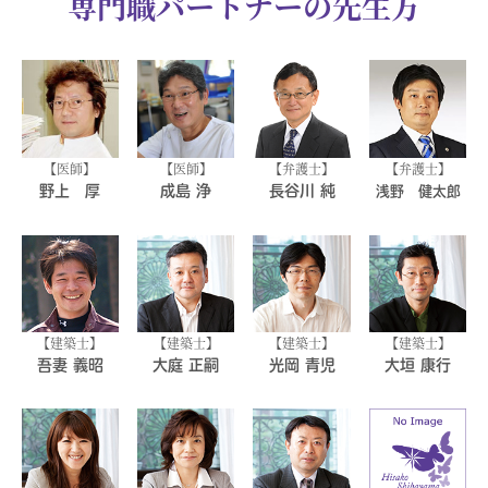
専門職パートナーの先生方
定
を提供いたします。
医師
医師
弁護士
弁護士
野上 厚
成島 浄
長谷川 純
浅野 健太郎
建築士
建築士
建築士
建築士
吾妻 義昭
大庭 正嗣
光岡 青児
大垣 康行