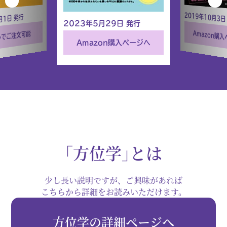
2019年10月3日
月1日 発行
2023年5月29日 発行
Amazon購
ルでご注文可能
Amazon購入ページへ
｢方位学｣とは
少し長い説明ですが、ご興味があれば
こちらから詳細をお読みいただけます。
方位学の詳細ページへ